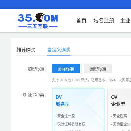
首页
域名注册
企业
域名注册
产品
产品
产品
产品
产品
安全证书
出海独立站
产品
证书品牌
网站推广
域名服务
解决方案
服务
解决方案
解决方案
解决方案
解决方案
证书
社媒
推荐购买
自定义选购
域名注册
企业邮箱
刺猬响站
经济型
基础版
云OA
SSL证书申请
谷易搜
海外加速
ssITrus
百度搜索
DNS管理器
企业云办公解决方
SSL证书
企业上网解决方案
企业上网解决方案
企业上网解决方案
企业上
域名价格总览
EDM邮件营销
微信小程序
全能型
标准版
OKR
国密证书申请
DigiCert
Google优化&推
备案中心
企业沟通解决方案
海外加速
云服务器常见问题
外贸数字营销解决
企业云办公解决方
企业数
加密标准：
国际标准
国密标准
广
近期促销
定制及品牌建站
独享型
高级版
人脉云名片
GeoTrust
域名转入
企业数字化解决方
Google优化&推广
IPV6转换服务
企业数字化解决方
虚拟主
支持 RSA 或 ECC 算法，适用谷歌、360、
Whois查询
谷易搜
外贸型
TrustAsia
SSL证书
企业邮箱常见问题
AI扫描
证书种类：
DV
OV
老型号
域名型
企业型
代理型
·
安全性一般
·
安全性高
数据库产品
·
仅验证域名所有权
·
需验证企业