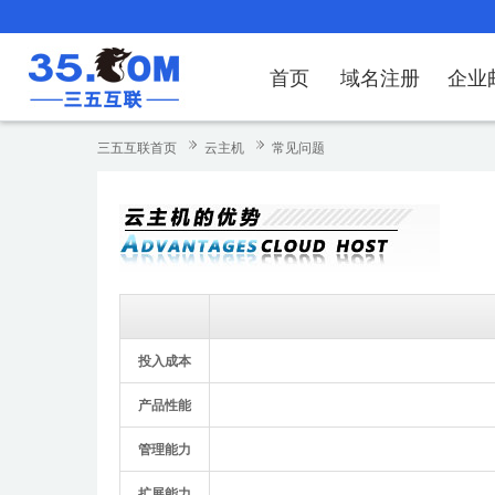
首页
域名注册
企业
域名注册
产品
产品
产品
产品
产品
安全证书
出海独立站
产品
证书品牌
网站推广
域名服务
解决方案
服务
解决方案
解决方案
解决方案
解决方案
三五互联首页
云主机
常见问题
域名注册
企业邮箱
刺猬响站
经济型
基础版
云OA
SSL证书申请
谷易搜
海外加速
ssITrus
百度搜索
DNS管理器
企业云办公解
SSL证书
企业上网解决
企业上网解决
企业上网解决
企
域名价格总览
EDM邮件营销
微信小程序
全能型
标准版
OKR
国密证书申请
DigiCert
Google优化&推广
备案中心
企业沟通解决
海外加速
云服务器常见
外贸数字营销
企业云办公解
企
近期促销
定制及品牌建站
独享型
高级版
人脉云名片
GeoTrust
域名转入
企业数字化解
Google优化
IPV6转换服务
企业数字化解
虚
Whois查询
谷易搜
外贸型
TrustAsia
SSL证书
企业邮箱常见
A
投入成本
老型号
产品性能
代理型
管理能力
数据库产品
扩展能力