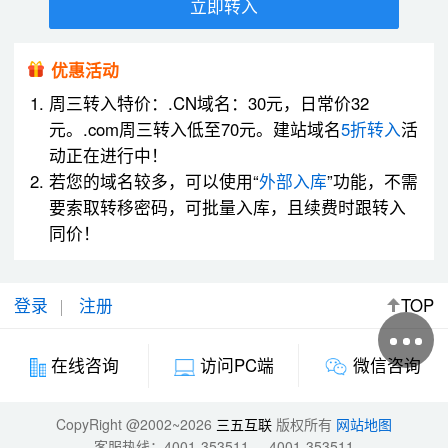
立即转入
优惠活动
周三转入特价：.CN域名：30元，日常价32
元。.com周三转入低至70元。建站域名
5折转入
活
动正在进行中！
若您的域名较多，可以使用“
外部入库
”功能，不需
要索取转移密码，可批量入库，且续费时跟转入
同价！
登录
注册
TOP
微信咨询
在线咨询
访问PC端
CopyRight @2002~2026
三五互联
版权所有
网站地图
客服热线：
4001-353511
4001-353511