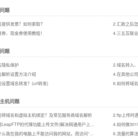
问题
是否提供发票？如何索取?
2.汇款之后
优惠券、现金券使用教程！
4.三五互联
问题
域名隐私保护
2.域名转入
域名解析设置方法介绍
何设置域名转发？(url转发)
6.如何将域
主机问题
如何将域名和虚拟主机绑定？及常见服务商域名解析
2.ftp上传时
3.使用LeapFTP的代理功能上传文件(解决网通用户上传慢的问题)
4.如何做30
5.为什么我在我的电脑上不能访问我的网站，而访问“新浪”又可以？
6.流量的算