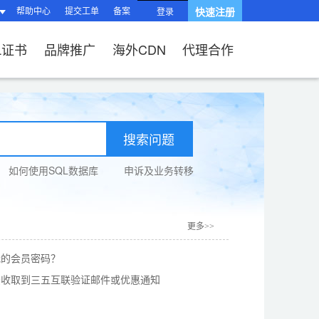
帮助中心
提交工单
备案
快速注册
登录
L证书
品牌推广
海外CDN
代理合作
南
站？
HTTPS有什么
品功能与优势
搜索问题
操作流程）？
题
站流程
L证书？
如何使用SQL数据库
申诉及业务转移
续费？
局与组件渲染
台操作指南
、OV、EV证
?
题
相关问题
关问题
过户域名？
相关问题
问题
更多>>
SL证书品
我的会员密码？
法收取到三五互联验证邮件或优惠通知