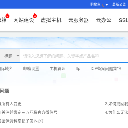
购物车
最新公告
0
邮箱
网站建设
虚拟主机
云服务器
云办公
SS
证书管理
社媒运营
解决方案
常见问题
解决方案
常见问题
常见问题
常见问题
解决方案
解决方案
常见问题
常见问题
常见问题
常见问题
常见问题
决方案
方案
方案
方案
业上网解决方案
证书选购
出海社媒运营
企业邮箱首次登录
如何购买云服务器
什么是CDN？为什么要用CDN？
什么是OA？
企业上网解决方案
企业上网解决方案
网络安全解决方案
外贸数字营销解决
购买虚拟主机常见问题咨询
域名注册新手指
如何管理刺猬响
HTTP和
谷易搜产
方案
区别？
邮局解析及客户端设置使用指南
如何选择合适的云服务器
如何接入域名？
OA有哪些功能？
如何选择合适的虚拟主机?
如何购买域名（
站点访问常见问
独立站建
方案
问题
解决方案
决方案
业数字化解决方案
我的证书
企业数字化解决方案
网络安全解决方案
什么是SS
国际域名
邮箱设置
主机管理
ftp
ICP备案问题集锦
企业邮箱部署SSL证书
云服务器购买常见问题
如何管理加速域名？
35OA有什么优势？
虚拟主机购买流程
域名到期了如何
如何设置页面布
谷易搜后
决方案
推广
决方案
拟主机常见问题
证书托管
域名常见问题
网站建设常见问题
什么是DV
企业邮箱续费流程
服务器网站搭建步骤
如何查询流量使用情况？
如何创建OKR？
选择多大的空间和流量合适
域名注册常见问
网站SEO、收录
关键词相
问题
扫描/修复
书？
问题
CDN流量包如何续费？
怎么创建云名片？
如何转入/转出/
网站安全及侵权
费用相关
如何选择S
牌？
帐号所有人变更
2.如何找回
如何关注并绑定三五互联官方微信号
4.为什么无
会员密保资料忘记了怎么办？