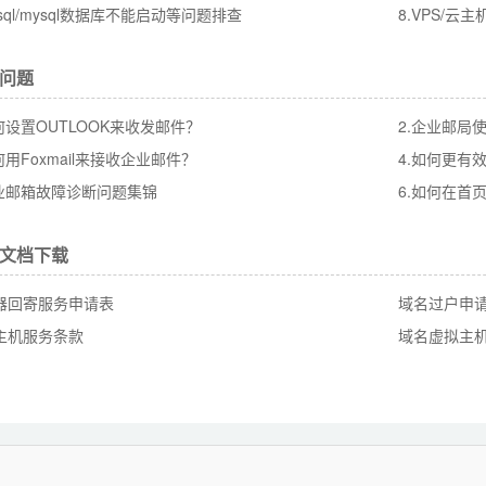
ssql/mysql数据库不能启动等问题排查
8.VPS/
问题
何设置OUTLOOK来收发邮件？
2.企业邮局
何用Foxmail来接收企业邮件？
4.如何更有
企业邮箱故障诊断问题集锦
6.如何在首
文档下载
器回寄服务申请表
域名过户申
主机服务条款
域名虚拟主