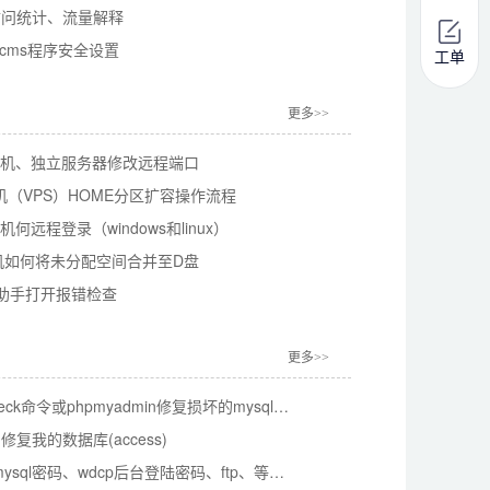
访问统计、流量解释
decms程序安全设置
工单
更多>>
云主机、独立服务器修改远程端口
云主机（VPS）HOME分区扩容操作流程
机何远程登录（windows和linux）
云主机如何将未分配空间合并至D盘
助手打开报错检查
更多>>
2.用mysqlcheck命令或phpmyadmin修复损坏的mysql数据库方法
修复我的数据库(access)
6.wdcp修改mysql密码、wdcp后台登陆密码、ftp、等常用工具方法