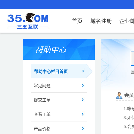
首页
域名注册
企业
域名注册
产品
产品
产品
产品
产品
安全证书
出海独立站
产品
证书品牌
网站推广
域名服务
解决方案
服务
解决方案
解决方案
解决方案
解决方案
帮助中心
域名注册
企业邮箱
刺猬响站
经济型
基础版
云OA
SSL证书申请
谷易搜
海外加速
ssITrus
百度搜索
DNS管理器
企业云办公解
SSL证书
企业上网解决
企业上网解决
企业上网解决
企
域名价格总览
EDM邮件营销
微信小程序
全能型
标准版
OKR
国密证书申请
DigiCert
Google优化&推广
备案中心
企业沟通解决
海外加速
云服务器常见
外贸数字营销
企业云办公解
企
帮助中心栏目首页
近期促销
定制及品牌建站
独享型
高级版
人脉云名片
GeoTrust
域名转入
企业数字化解
Google优化&
IPV6转换服务
企业数字化解
虚
常见问题
Whois查询
谷易搜
外贸型
TrustAsia
SSL证书
企业邮箱常见
AI
会员
老型号
提交工单
1.
代理型
查看工单
3.
数据库产品
5.
产品价格