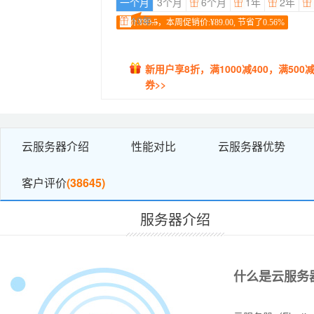
一个月
3个月
6个月
1年
2年
10年
原价:¥
89.5
，本周促销价:¥89.00, 节省了0.56%
新用户享8折，满1000减400，满500减
券>>
云服务器介绍
性能对比
云服务器优势
客户评价
(38645)
服务器介绍
什么是云服务