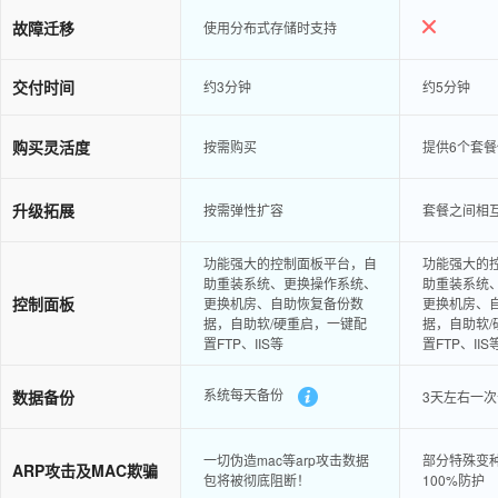
故障迁移
使用分布式存储时支持
交付时间
约3分钟
约5分钟
购买灵活度
按需购买
提供6个套
升级拓展
按需弹性扩容
套餐之间相
功能强大的控制面板平台，自
功能强大的
助重装系统、更换操作系统、
助重装系统
控制面板
更换机房、自助恢复备份数
更换机房、
据，自助软/硬重启，一键配
据，自助软/
置FTP、IIS等
置FTP、IIS
系统每天备份
数据备份
3天左右一
一切伪造mac等arp攻击数据
部分特殊变种
ARP攻击及MAC欺骗
包将被彻底阻断！
100%防护