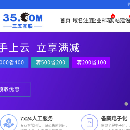
首页
域名注册
企业邮箱
网站建
域名注册
产品
产品
产品
产品
产品
安全证书
出海独立站
产品
证书品牌
网站推广
域名服务
解决方案
服务
解决方案
解决方案
解决方案
解决方案
证书管理
社媒运营
解决方案
常见问题
解决方案
常见问题
常见问题
常见问题
解
解
域名注册
企业邮箱
刺猬响站
经济型
基础版
云OA
SSL证书
谷易搜
海外加速
ssITrus
百度搜索
DNS管理器
企业云办公解
SSL证书
企业上网解决
企业上网解决
企业上网解决
企业上网解决方案
证书选购
出海社媒
企业邮箱首
如何购买云
什么是CD
什么是OA
企业上
企业上
申请
决方案
方案
方案
方案
运营
要用CDN？
方案
方案
邮局解析及
如何选择合
OA有哪些
域名价格总览
EDM邮件营销
微信小程序
全能型
标准版
OKR
DigiCert
Google优
备案中心
海外加速
企业数字化解决方案
我的证书
国密证书
企业沟通解决
云服务器常见
外贸数字营销
企业云办公解
置使用指南
如何接入域
企业数
网络安
化&推广
云服务器购
35OA有什
近期促销
定制及品牌建
独享型
高级版
人脉云名片
GeoTrust
域名转入
Google优化&
虚拟主机常见问题
证书托管
申请
方案
问题
解决方案
决方案
决方案
方案
企业邮箱部
如何管理加
站
推广
服务器网站
如何创建O
Whois查询
外贸型
TrustAsia
SSL证书
AI扫描/修复
企业数字化解
IPV6转换服务
企业数字化解
书
域名常
网站建
如何查询流
谷易搜
怎么创建云
决方案
决方案
问题
企业邮箱续
况？
老型号
企业邮箱常见
CDN流量
代理型
问题
费？
7x24人工服务
备案电子化
数据库产品
专业客服团队，贴心售前顾问、
备案全程电子化，