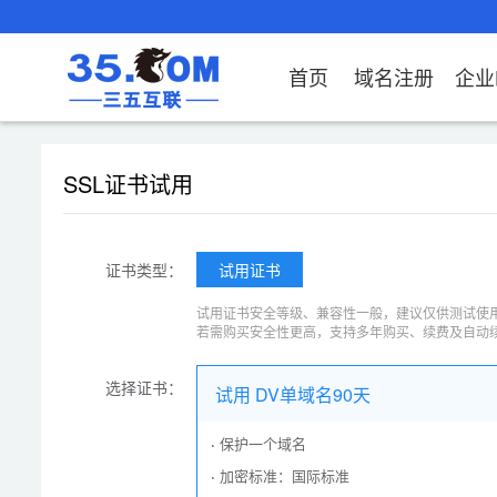
首页
域名注册
企业
域名注册
产品
产品
产品
产品
产品
安全证书
出海独立站
产品
证书品牌
网站推广
域名服务
解决方案
服务
解决方案
解决方案
解决方案
解决方案
证书
社媒
SSL证书试用
域名注册
企业邮箱
刺猬响站
经济型
基础版
云OA
SSL证书申请
谷易搜
海外加速
ssITrus
百度搜索
DNS管理器
企业云办公解决方
SSL证书
企业上网解决方案
企业上网解决方案
企业上网解决方案
企业上
域名价格总览
EDM邮件营销
微信小程序
全能型
标准版
OKR
国密证书申请
DigiCert
Google优化&推
备案中心
企业沟通解决方案
海外加速
云服务器常见问题
外贸数字营销解决
企业云办公解决方
企业数
广
证书类型：
试用证书
近期促销
定制及品牌建站
独享型
高级版
人脉云名片
GeoTrust
域名转入
企业数字化解决方
Google优化&推广
IPV6转换服务
企业数字化解决方
虚拟主
试用证书安全等级、兼容性一般，建议仅供测试使用
Whois查询
谷易搜
外贸型
TrustAsia
SSL证书
企业邮箱常见问题
AI扫描
若需购买安全性更高，支持多年购买、续费及自动
老型号
选择证书：
试用 DV单域名90天
代理型
·
保护一个域名
数据库产品
·
加密标准：国际标准