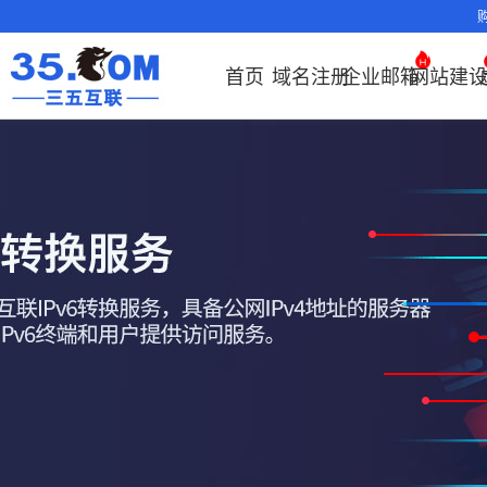
首页
域名注册
企业邮箱
网站建
域名注册
产品
产品
产品
产品
产品
安全证书
出海独立站
产品
证书品牌
网站推广
域名服务
解决方案
服务
解决方案
解决方案
解决方案
解决方案
证书管理
社媒运营
解决方案
常见问题
解决方案
常见问题
常见问题
常见问题
解
解
域名注册
企业邮箱
刺猬响站
经济型
基础版
云OA
SSL证书
谷易搜
海外加速
ssITrus
百度搜索
DNS管理器
企业云办公解
SSL证书
企业上网解决
企业上网解决
企业上网解决
企业上网解决方案
证书选购
出海社媒
企业邮箱首
如何购买云
什么是CD
什么是OA
企业上
企业上
申请
决方案
方案
方案
方案
运营
要用CDN？
方案
方案
邮局解析及
如何选择合
OA有哪些
域名价格总览
EDM邮件营销
微信小程序
全能型
标准版
OKR
DigiCert
Google优
备案中心
海外加速
企业数字化解决方案
我的证书
国密证书
企业沟通解决
云服务器常见
外贸数字营销
企业云办公解
置使用指南
如何接入域
企业数
网络安
化&推广
云服务器购
35OA有什
近期促销
定制及品牌建
独享型
高级版
人脉云名片
GeoTrust
域名转入
Google优化&
虚拟主机常见问题
证书托管
申请
方案
问题
解决方案
决方案
决方案
方案
企业邮箱部
如何管理加
站
推广
服务器网站
如何创建O
Whois查询
外贸型
TrustAsia
SSL证书
AI扫描/修复
企业数字化解
IPV6转换服务
企业数字化解
书
域名常
网站建
如何查询流
谷易搜
怎么创建云
决方案
决方案
问题
企业邮箱续
况？
老型号
企业邮箱常见
CDN流量
代理型
问题
费？
数据库产品