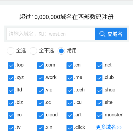
超过10,000,000域名在西部数码注册
查域名
全选
全不选
常用
.top
.com
.cn
.net
.xyz
.work
.me
.club
.ltd
.vip
.tech
.shop
.biz
.cc
.icu
.site
.co
.cloud
.art
.monster
.tv
.xin
.click
更多域名>>