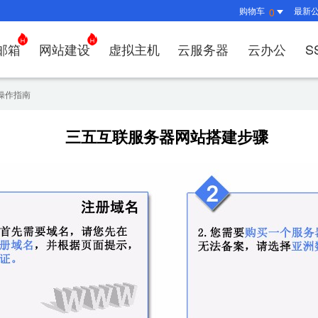
购物车
最新
0
邮箱
网站建设
虚拟主机
云服务器
云办公
S
证书管理
社媒运营
解决方案
常见问题
解决方案
常见问题
常见问题
常见问题
解决方案
解决方案
常见问题
常见问题
常见问题
常见问
常见问
操作指南
决方案
方案
方案
方案
业上网解决方案
证书选购
出海社媒运营
企业邮箱首次登录
如何购买云服务器
什么是CDN？为什么要用CDN？
什么是OA？
企业上网解决方案
企业上网解决方案
网络安全解决方案
外贸数字营销解决
购买虚拟主机常见问题咨
域名注册新手
如何管理刺猬
HTTP
谷易搜
三五互联服务器网站搭建步骤
方案
别？
邮局解析及客户端设置使用指南
如何选择合适的云服务器
如何接入域名？
OA有哪些功能？
如何选择合适的虚拟主机
如何购买域名
站点访问常见
独立站
方案
问题
解决方案
决方案
业数字化解决方案
我的证书
企业数字化解决方案
网络安全解决方案
什么是
企业邮箱部署SSL证书
云服务器购买常见问题
如何管理加速域名？
35OA有什么优势？
虚拟主机购买流程
域名到期了如
如何设置页面
谷易搜
决方案
&推广
决方案
拟主机常见问题
证书托管
域名常见问题
网站建设常见问题
什么是D
企业邮箱续费流程
服务器网站搭建步骤
如何查询流量使用情况？
如何创建OKR？
选择多大的空间和流量合
域名注册常见
网站SEO、
关键词
问题
I扫描/修复
书？
CDN流量包如何续费？
怎么创建云名片？
如何转入/转出
网站安全及侵
费用相
如何选