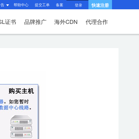
公告
帮助中心
提交工单
备案
快速注册
登录
SL证书
品牌推广
海外CDN
代理合作
题
题
询
指南
响站？
和HTTPS有什么区
产品功能与优势
?
（操作流程）？
问题
建站流程
SSL证书？
何续费？
布局与组件渲染
后台操作指南
V、OV、EV证
适?
问题
收录相关问题
相关问题
/过户域名？
权相关问题
关问题
择SSL证书品牌？