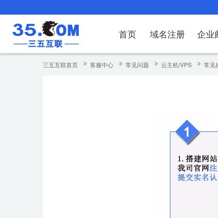
首页
域名注册
企业
域名注册
产品
产品
产品
产品
产品
安全证书
出海独立站
产品
证书品牌
网站推广
域名服务
解决方案
服务
解决方案
解决方案
解决方案
解决方案
三五互联首页
客服中心
常见问题
云主机/VPS
常见
域名注册
企业邮箱
刺猬响站
经济型
基础版
云OA
SSL证书申请
谷易搜
海外加速
ssITrus
百度搜索
DNS管理器
企业云办公解
SSL证书
企业上网解决
企业上网解决
企业上网解决
企
域名价格总览
EDM邮件营销
微信小程序
全能型
标准版
OKR
国密证书申请
DigiCert
Google优化&推广
备案中心
企业沟通解决
海外加速
云服务器常见
外贸数字营销
企业云办公解
企
近期促销
定制及品牌建站
独享型
高级版
人脉云名片
GeoTrust
域名转入
企业数字化解
Google优化
IPV6转换服务
企业数字化解
虚
Whois查询
谷易搜
外贸型
TrustAsia
SSL证书
企业邮箱常见
A
老型号
代理型
数据库产品