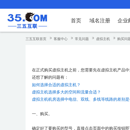
首页
域名注册
企业
域名注册
产品
产品
产品
产品
产品
安全证书
出海独立站
产品
证书品牌
网站推广
域名服务
解决方案
服务
解决方案
解决方案
解决方案
解决方案
三五互联首页
客服中心
常见问题
虚拟主机
购买问
域名注册
企业邮箱
刺猬响站
经济型
基础版
云OA
SSL证书申请
谷易搜
海外加速
ssITrus
百度搜索
DNS管理器
企业云办公解
SSL证书
企业上网解决
企业上网解决
企业上网解决
企
域名价格总览
EDM邮件营销
微信小程序
全能型
标准版
OKR
国密证书申请
DigiCert
Google优化&推广
备案中心
企业沟通解决
海外加速
云服务器常见
外贸数字营销
企业云办公解
企
在正式购买虚拟主机之前，您需要先在虚拟主机产品中
近期促销
定制及品牌建站
独享型
高级版
人脉云名片
GeoTrust
域名转入
企业数字化解
Google优化
IPV6转换服务
企业数字化解
虚
还想了解的问题有：
Whois查询
谷易搜
外贸型
TrustAsia
SSL证书
企业邮箱常见
A
如何选择合适的虚拟主机？
虚拟主机选择多大的空间和流量合适？
老型号
虚拟主机机房选择中电信、双线、多线等线路的差别是
代理型
一、购买。
数据库产品
确定好了要购买的型号，直接点击页面中的购买按钮即