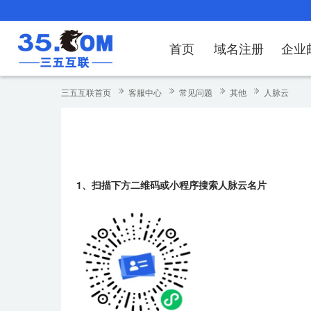
首页
域名注册
企业
域名注册
产品
产品
产品
产品
产品
安全证书
出海独立站
产品
证书品牌
网站推广
域名服务
解决方案
服务
解决方案
解决方案
解决方案
解决方案
三五互联首页
客服中心
常见问题
其他
人脉云
域名注册
企业邮箱
刺猬响站
经济型
基础版
云OA
SSL证书申请
谷易搜
海外加速
ssITrus
百度搜索
DNS管理器
企业云办公解
SSL证书
企业上网解决
企业上网解决
企业上网解决
企
域名价格总览
EDM邮件营销
微信小程序
全能型
标准版
OKR
国密证书申请
DigiCert
Google优化&推广
备案中心
企业沟通解决
海外加速
云服务器常见
外贸数字营销
企业云办公解
企
近期促销
定制及品牌建站
独享型
高级版
人脉云名片
GeoTrust
域名转入
企业数字化解
Google优化
IPV6转换服务
企业数字化解
虚
1、扫描下方二维码或小程序搜索人脉云名片
Whois查询
谷易搜
外贸型
TrustAsia
SSL证书
企业邮箱常见
A
老型号
代理型
数据库产品