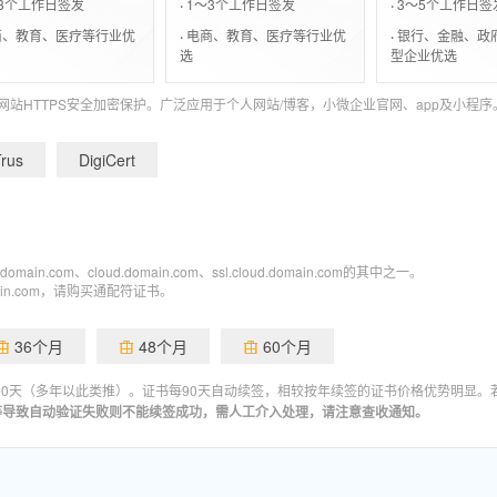
3个工作日签发
·
1～3个工作日签发
·
3～5个工作日签
、教育、医疗等行业优
·
电商、教育、医疗等行业优
·
银行、金融、政
选
型企业优选
站HTTPS安全加密保护。广泛应用于个人网站/博客，小微企业官网、app及小程序
Trus
DigiCert
com、cloud.domain.com、ssl.cloud.domain.com的其中之一。
in.com，请购买通配符证书。
36个月
48个月
60个月
50天（多年以此类推）。证书每90天自动续签，相较按年续签的证书价格优势明显。
等导致自动验证失败则不能续签成功，需人工介入处理，请注意查收通知。