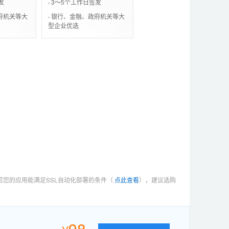
发
·
3～5个工作日签发
府机关等大
·
银行、金融、政府机关等大
型企业优选
。
若您的应用能满足SSL自动化部署的条件（
点此查看
），建议选购
98