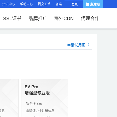
资讯中心
帮助中心
提交工单
备案
快速注册
登录
SSL证书
品牌推广
海外CDN
代理合作
南
题
HTTPS有什么
相关问题
申请试用证书
操作流程）？
题
相关问题
L证书？
续费？
题
相关问题
、OV、EV证
?
题
过户域名？
SL证书品
EV Pro
增强型专业版
·
安全性很高
信息
·
需验证企业注册信息