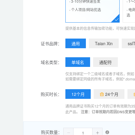
·
3-10分钟快速签发
·
1～
·
个人项目/网站优选
·
电商
选
提供基本的信息传输加密功能，可快速实现网
证书品牌：
通用
Taian Xin
ssl
域名类型：
单域名
通配符
仅支持绑定一个二级域名或者子域名，例如 domain.
如需要绑定同级的所有子域名，例如*.doma
购买时长：
12个月
24个月
通用品牌证书购买12个月的订单有效期为3
此产品。
注意：订单效期内若因DNS变更
购买数量：