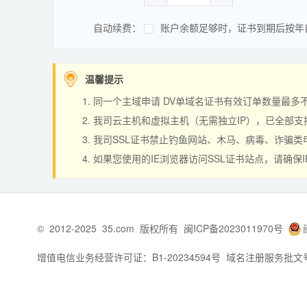
自动续费：
账户余额足够时，证书到期后按年
温馨提示
同一个主域申请 DV单域名证书有效订单数量最多不能超过2
我司云主机和虚拟主机（无需独立IP），已全部支
我司SSL证书禁止钓鱼网站、木马、病毒、诈骗类
如果您使用的IE浏览器访问SSL证书站点，请确保I
©
2012-2025
35.com
版权所有
闽ICP备2023011970号
增值电信业务经营许可证：B1-20234594号
域名注册服务批文号：闽