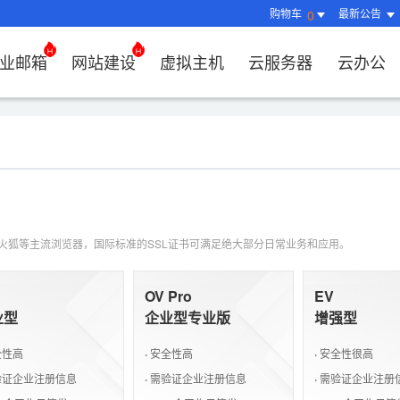
购物车
最新公告
0
业邮箱
网站建设
虚拟主机
云服务器
云办公
证书管理
社媒运营
解决方案
常见问题
解决方案
常见问题
常见问题
常见问题
解决方案
解决方案
常见问题
常见问题
常见问题
常见问题
常见问题
决方案
方案
方案
方案
业上网解决方案
证书选购
出海社媒运营
企业邮箱首次登录
如何购买云服务器
海外CDN解决方案
云办公相关问题
企业上网解决方案
企业上网解决方案
网络安全解决方案
外贸数字营销解决
购买虚拟主机常见问题咨询
域名注册新手指
网站建设相关问
HTTP和
品牌推广
方案
区别？
邮局解析及客户端设置使用指南
如何选择合适的云服务器
海外CDN解决方案
云办公相关问题
如何选择合适的虚拟主机?
如何购买域名（
网站建设相关问
品牌推广
方案
问题
解决方案
决方案
业数字化解决方案
我的证书
企业数字化解决方案
网络安全解决方案
什么是SS
企业邮箱部署SSL证书
云服务器购买常见问题
云办公相关问题
虚拟主机购买流程
域名到期了如何
网站建设相关问
品牌推广
决方案
推广
决方案
拟主机常见问题
证书托管
域名常见问题
网站建设常见问题
什么是DV
360、火狐等主流浏览器，国际标准的SSL证书可满足绝大部分日常业务和应用。
企业邮箱续费流程
服务器网站搭建步骤
选择多大的空间和流量合适
域名注册常见问
问题
扫描/修复
书？
如何转入/转出/
OV Pro
EV
如何选择S
业型
企业型专业版
增强型
牌？
全性高
·
安全性高
·
安全性很高
证企业注册信息
·
需验证企业注册信息
·
需验证企业注册