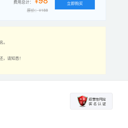
¥
费用总计：
立即购买
原价：¥188
域名。
退还，请知悉！