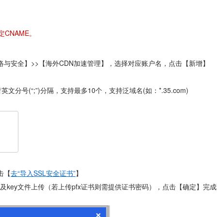
定CNAME。
络与安全】>>【海外CDN加速管理】，选择对应账户名，点击【新增】
号(“;”)分隔，支持最多10个，支持泛域名(如：*.35.com)
击【
去“导入SSL安全证书”
】
书及key文件上传（若上传pfx证书则需提供证书密码），点击【确定】完