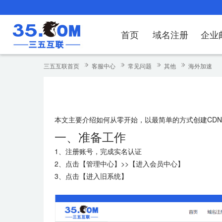
首页
域名注册
企业
域名注册
产品
产品
产品
产品
产品
安全证书
出海独立站
产品
证书品牌
网站推广
域名服务
解决方案
服务
解决方案
解决方案
解决方案
解决方案
三五互联首页
客服中心
常见问题
其他
海外加速
域名注册
企业邮箱
刺猬响站
经济型
基础版
云OA
SSL证书申请
谷易搜
海外加速
ssITrus
百度搜索
DNS管理器
企业云办公解
SSL证书
企业上网解决
企业上网解决
企业上网解决
企
域名价格总览
EDM邮件营销
微信小程序
全能型
标准版
OKR
国密证书申请
DigiCert
Google优化&推广
备案中心
企业沟通解决
海外加速
云服务器常见
外贸数字营销
企业云办公解
企
本文主要介绍如何从零开始，以最简单的方式创建CD
近期促销
定制及品牌建站
独享型
高级版
人脉云名片
GeoTrust
域名转入
企业数字化解
Google优化
IPV6转换服务
企业数字化解
虚
一、准备工作
Whois查询
谷易搜
外贸型
TrustAsia
SSL证书
企业邮箱常见
A
1、注册账号，完成实名认证
老型号
2、点击【管理中心】>>【进入会员中心】
3、点击【进入旧系统】
代理型
数据库产品