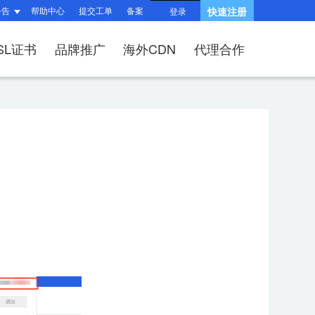
公告
帮助中心
提交工单
备案
快速注册
登录
SL证书
品牌推广
海外CDN
代理合作
题
题
询
指南
响站？
和HTTPS有什么区
产品功能与优势
?
（操作流程）？
问题
建站流程
SSL证书？
何续费？
布局与组件渲染
后台操作指南
V、OV、EV证
适?
问题
收录相关问题
相关问题
/过户域名？
权相关问题
关问题
择SSL证书品牌？