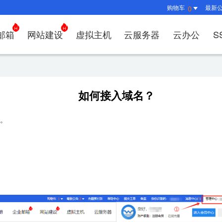
购物车
最新
0
邮箱
网站建设
虚拟主机
云服务器
云办公
S
证书管理
社媒运营
解决方案
常见问题
解决方案
常见问题
常见问题
常见问题
解决方案
解决方案
常见问题
常见问题
常见问题
常见问
常见问
决方案
方案
方案
方案
业上网解决方案
证书选购
出海社媒运营
企业邮箱首次登录
如何购买云服务器
什么是CDN？为什么要用CDN？
什么是OA？
企业上网解决方案
企业上网解决方案
网络安全解决方案
外贸数字营销解决
购买虚拟主机常见问题咨
域名注册新手
如何管理刺猬
HTTP
谷易搜
如何接入域名？
方案
别？
邮局解析及客户端设置使用指南
如何选择合适的云服务器
如何接入域名？
OA有哪些功能？
如何选择合适的虚拟主机
如何购买域名
站点访问常见
独立站
方案
问题
解决方案
决方案
业数字化解决方案
我的证书
企业数字化解决方案
网络安全解决方案
什么是
N。
企业邮箱部署SSL证书
云服务器购买常见问题
如何管理加速域名？
35OA有什么优势？
虚拟主机购买流程
域名到期了如
如何设置页面
谷易搜
决方案
&推广
决方案
拟主机常见问题
证书托管
域名常见问题
网站建设常见问题
什么是D
企业邮箱续费流程
服务器网站搭建步骤
如何查询流量使用情况？
如何创建OKR？
选择多大的空间和流量合
域名注册常见
网站SEO、
关键词
问题
I扫描/修复
书？
CDN流量包如何续费？
怎么创建云名片？
如何转入/转出
网站安全及侵
费用相
如何选