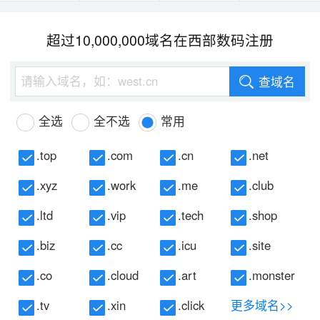
超过10,000,000域名在西部数码注册
查域名
全选
全不选
常用
.top
.com
.cn
.net
.xyz
.work
.me
.club
.ltd
.vip
.tech
.shop
.biz
.cc
.icu
.site
.co
.cloud
.art
.monster
.tv
.xin
.click
更多域名>>