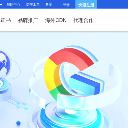
帮助中心
提交工单
备案
快速注册
登录
L证书
品牌推广
海外CDN
代理合作
南
站？
HTTPS有什么
品功能与优势
操作流程）？
题
站流程
L证书？
续费？
局与组件渲染
台操作指南
、OV、EV证
?
题
相关问题
关问题
过户域名？
相关问题
问题
SL证书品