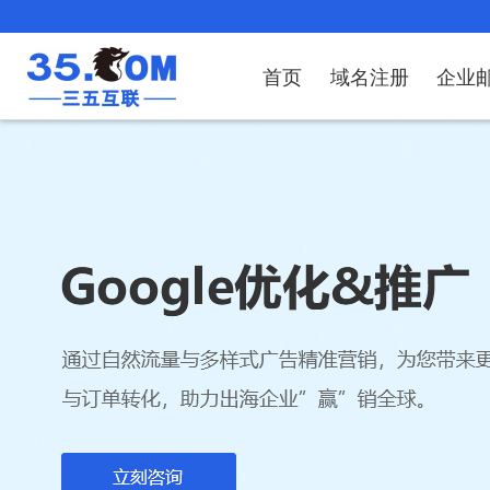
首页
域名注册
企业
域名注册
产品
产品
产品
产品
产品
安全证书
出海独立站
产品
证书品牌
网站推广
域名服务
解决方案
服务
解决方案
解决方案
解决方案
解决方案
域名注册
企业邮箱
刺猬响站
经济型
基础版
云OA
SSL证书申请
谷易搜
海外加速
ssITrus
百度搜索
DNS管理器
企业云办公解
SSL证书
企业上网解决
企业上网解决
企业上网解决
企
域名价格总览
EDM邮件营销
微信小程序
全能型
标准版
OKR
国密证书申请
DigiCert
Google优化&推广
备案中心
企业沟通解决
海外加速
云服务器常见
外贸数字营销
企业云办公解
企
近期促销
定制及品牌建站
独享型
高级版
人脉云名片
GeoTrust
域名转入
企业数字化解
Google优化&
IPV6转换服务
企业数字化解
虚
Whois查询
谷易搜
外贸型
TrustAsia
SSL证书
企业邮箱常见
AI
老型号
代理型
数据库产品