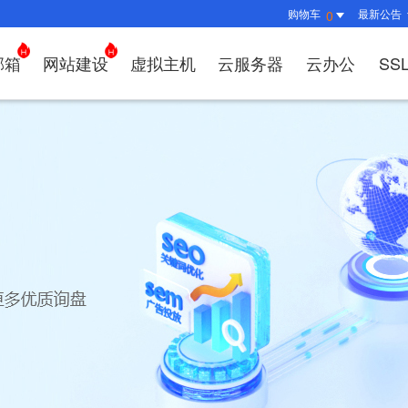
购物车
最新公告
0
邮箱
网站建设
虚拟主机
云服务器
云办公
SS
证书管理
社媒运营
解决方案
常见问题
解决方案
常见问题
常见问题
常见问题
解决方案
解决方案
常见问题
常见问题
常见问题
常见问题
常见问题
决方案
方案
方案
方案
业上网解决方案
证书选购
出海社媒运营
企业邮箱首次登录
如何购买云服务器
什么是CDN？为什么要用CDN？
什么是OA？
企业上网解决方案
企业上网解决方案
网络安全解决方案
外贸数字营销解决
购买虚拟主机常见问题咨询
域名注册新手指
如何管理刺猬响
HTTP和
谷易搜产
方案
区别？
邮局解析及客户端设置使用指南
如何选择合适的云服务器
如何接入域名？
OA有哪些功能？
如何选择合适的虚拟主机?
如何购买域名（
站点访问常见问
独立站建
方案
问题
解决方案
决方案
业数字化解决方案
我的证书
企业数字化解决方案
网络安全解决方案
什么是SS
企业邮箱部署SSL证书
云服务器购买常见问题
如何管理加速域名？
35OA有什么优势？
虚拟主机购买流程
域名到期了如何
如何设置页面布
谷易搜后
决方案
推广
决方案
拟主机常见问题
证书托管
域名常见问题
网站建设常见问题
什么是DV
企业邮箱续费流程
服务器网站搭建步骤
如何查询流量使用情况？
如何创建OKR？
选择多大的空间和流量合适
域名注册常见问
网站SEO、收录
关键词相
问题
扫描/修复
书？
CDN流量包如何续费？
怎么创建云名片？
如何转入/转出/
网站安全及侵权
费用相关
如何选择S
牌？