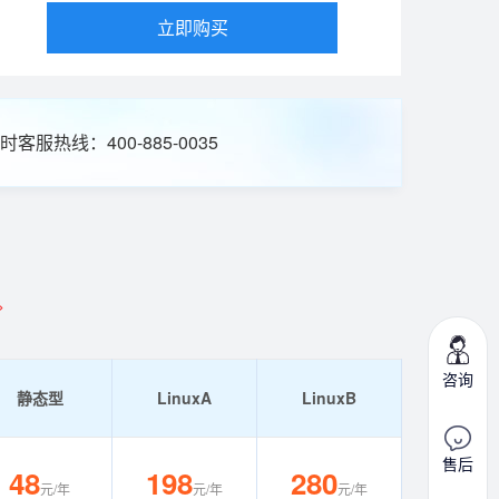
立即购买
时客服热线：400-885-0035
>
咨询
静态型
LinuxA
LinuxB
售后
48
198
280
元/年
元/年
元/年