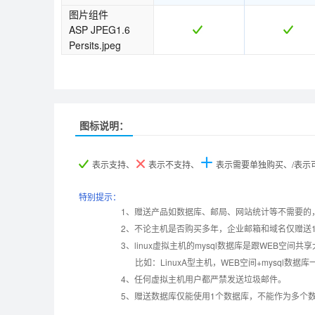
图片组件
ASP JPEG1.6
Persits.jpeg
图标说明：
产品名称
产品名称
基础型
基础型
标准型
标准型
表示支持、
表示不支持、
表示需要单独购买、/表
产品编号
产品编号
B002
B002
A003
A003
特别提示：
1、赠送产品如数据库、邮局、网站统计等不需要的
2、不论主机是否购买多年，企业邮箱和域名仅赠送
设置首页
数据定期备份
3、linux虚拟主机的mysql数据库是跟WEB空间共
比如：LinuxA型主机，WEB空间+mysql
错误页面定义
数据自助恢复
4、任何虚拟主机用户都严禁发送垃圾邮件。
5、赠送数据库仅能使用1个数据库，不能作为多个