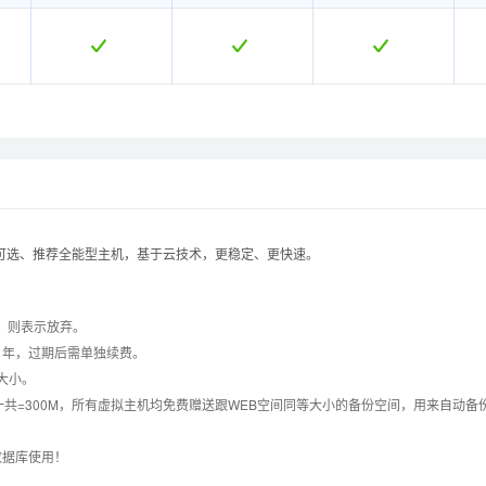
企业型
企业型
增强型
增强型
体验型
体验型
示可选、推荐全能型主机，基于云技术，更稳定、更快速。
B003
B003
B037
B037
B007
B007
，则表示放弃。
1年，过期后需单独续费。
享大小。
数据库一共=300M，所有虚拟主机均免费赠送跟WEB空间同等大小的备份空间，用来自动
数据库使用！