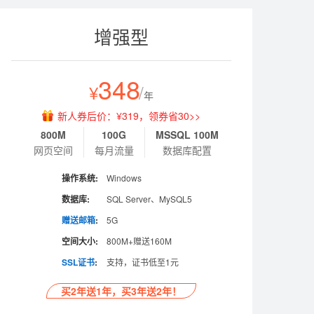
增强型
348
¥
/
年
新人券后价：¥319，领券省30>>
800M
100G
MSSQL 100M
网页空间
每月流量
数据库配置
操作系统:
Windows
数据库:
SQL Server、MySQL5
赠送邮箱
:
5G
空间大小:
800M+赠送160M
SSL证书
:
支持，证书低至1元
买2年送1年，买3年送2年！