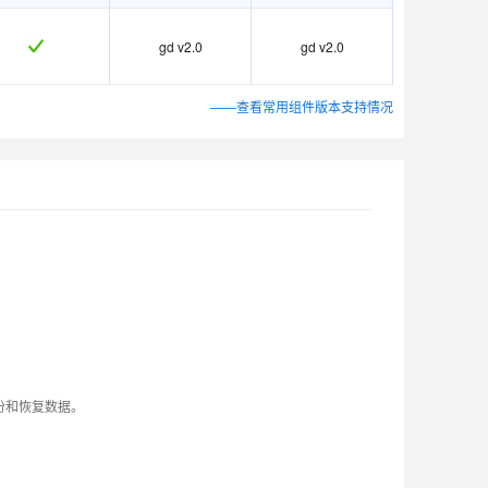
gd v2.0
gd v2.0
——查看常用组件版本支持情况
静态型
静态型
LinuxA
LinuxA
LinuxB
LinuxB
B001
B001
B030
B030
B031
B031
备份和恢复数据。