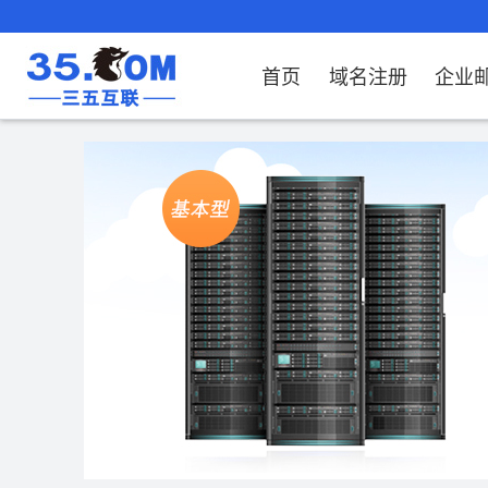
首页
域名注册
企业
域名注册
产品
产品
产品
产品
产品
安全证书
出海独立站
产品
证书品牌
网站推广
域名服务
解决方案
服务
解决方案
解决方案
解决方案
解决方案
域名注册
企业邮箱
刺猬响站
经济型
基础版
云OA
SSL证书申请
谷易搜
海外加速
ssITrus
百度搜索
DNS管理器
企业云办公解
SSL证书
企业上网解决
企业上网解决
企业上网解决
企
域名价格总览
EDM邮件营销
微信小程序
全能型
标准版
OKR
国密证书申请
DigiCert
Google优化&推广
备案中心
企业沟通解决
海外加速
云服务器常见
外贸数字营销
企业云办公解
企
近期促销
定制及品牌建站
独享型
高级版
人脉云名片
GeoTrust
域名转入
企业数字化解
Google优化&
IPV6转换服务
企业数字化解
虚
Whois查询
谷易搜
外贸型
TrustAsia
SSL证书
企业邮箱常见
AI
老型号
代理型
数据库产品