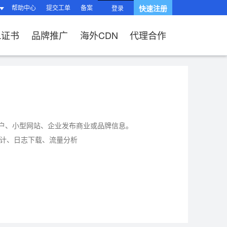
帮助中心
提交工单
备案
快速注册
登录
L证书
品牌推广
海外CDN
代理合作
南
站？
HTTPS有什么
品功能与优势
操作流程）？
题
站流程
L证书？
续费？
局与组件渲染
台操作指南
用户、小型网站、企业发布商业或品牌信息。
、OV、EV证
问统计、日志下载、流量分析
?
题
相关问题
关问题
过户域名？
相关问题
问题
SL证书品