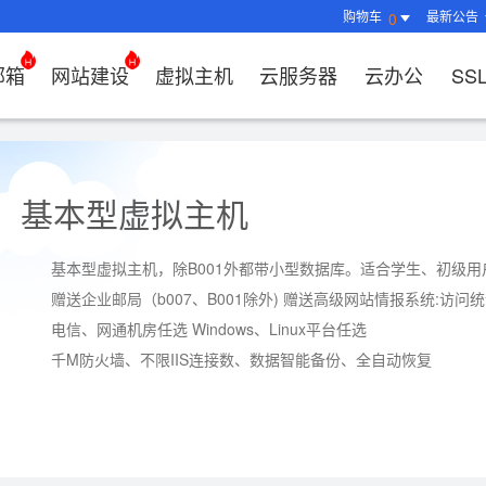
购物车
最新公告
0
邮箱
网站建设
虚拟主机
云服务器
云办公
SS
证书管理
社媒运营
解决方案
常见问题
解决方案
常见问题
常见问题
常见问题
解决方案
解决方案
常见问题
常见问题
常见问题
常见问题
常见问题
决方案
方案
方案
方案
业上网解决方案
证书选购
出海社媒运营
企业邮箱首次登录
如何购买云服务器
什么是CDN？为什么要用CDN？
什么是OA？
企业上网解决方案
企业上网解决方案
网络安全解决方案
外贸数字营销解决
购买虚拟主机常见问题咨询
域名注册新手指
如何管理刺猬响
HTTP和
谷易搜产
基本型虚拟主机
方案
区别？
邮局解析及客户端设置使用指南
如何选择合适的云服务器
如何接入域名？
OA有哪些功能？
如何选择合适的虚拟主机?
如何购买域名（
站点访问常见问
独立站建
方案
问题
解决方案
决方案
业数字化解决方案
我的证书
企业数字化解决方案
网络安全解决方案
什么是SS
企业邮箱部署SSL证书
云服务器购买常见问题
如何管理加速域名？
35OA有什么优势？
虚拟主机购买流程
域名到期了如何
如何设置页面布
谷易搜后
基本型
虚拟主机
，除B001外都带小型数据库。适合学生、初级
决方案
推广
决方案
拟主机常见问题
证书托管
域名常见问题
网站建设常见问题
什么是DV
赠送企业邮局（b007、B001除外) 赠送高级网站情报系统:访
企业邮箱续费流程
服务器网站搭建步骤
如何查询流量使用情况？
如何创建OKR？
选择多大的空间和流量合适
域名注册常见问
网站SEO、收录
关键词相
问题
扫描/修复
书？
电信、网通机房任选 Windows、Linux平台任选
CDN流量包如何续费？
怎么创建云名片？
如何转入/转出/
网站安全及侵权
费用相关
如何选择S
千M防火墙、不限IIS连接数、数据智能备份、全自动恢复
牌？