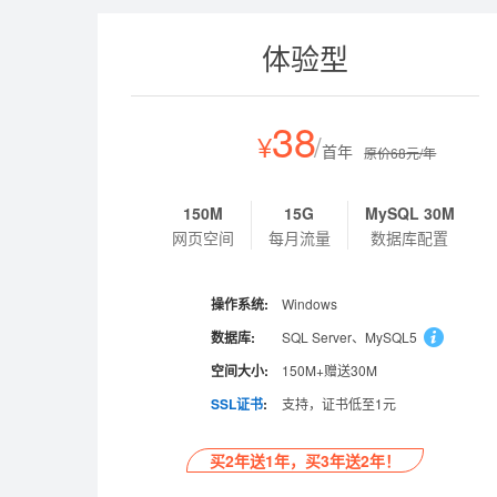
体验型
38
¥
/
首年
原价68元/年
150M
15G
MySQL 30M
网页空间
每月流量
数据库配置
操作系统:
Windows
数据库:
SQL Server、MySQL5
空间大小:
150M+赠送30M
SSL证书
:
支持，证书低至1元
买2年送1年，买3年送2年！