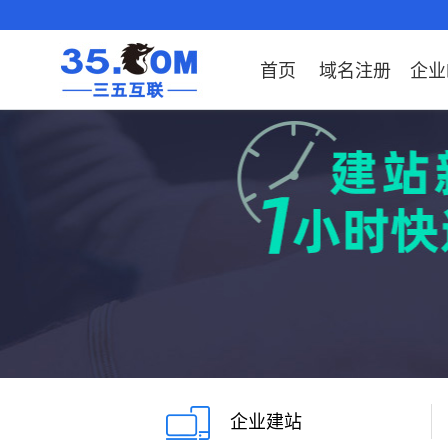
首页
域名注册
企业
域名注册
产品
产品
产品
产品
产品
安全证书
出海独立站
产品
证书品牌
网站推广
域名服务
解决方案
服务
解决方案
解决方案
解决方案
解决方案
证书
社媒
域名注册
企业邮箱
刺猬响站
经济型
基础版
云OA
SSL证书申请
谷易搜
海外加速
ssITrus
百度搜索
DNS管理器
企业云办公解决方
SSL证书
企业上网解决方案
企业上网解决方案
企业上网解决方案
企业上
域名价格总览
EDM邮件营销
微信小程序
全能型
标准版
OKR
国密证书申请
DigiCert
Google优化&推
备案中心
企业沟通解决方案
海外加速
云服务器常见问题
外贸数字营销解决
企业云办公解决方
企业数
广
近期促销
定制及品牌建站
独享型
高级版
人脉云名片
GeoTrust
域名转入
企业数字化解决方
Google优化&推广
IPV6转换服务
企业数字化解决方
虚拟主
Whois查询
谷易搜
外贸型
TrustAsia
SSL证书
企业邮箱常见问题
AI扫描
老型号
代理型
数据库产品
企业建站