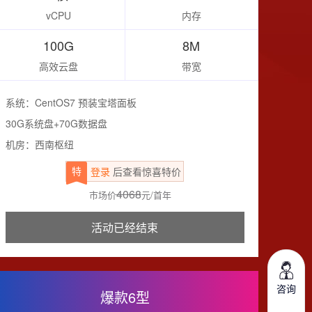
vCPU
内存
100G
8M
高效云盘
带宽
系统：CentOS7 预装宝塔面板
30G系统盘+70G数据盘
机房：西南枢纽
特
登录
后查看惊喜特价
4068
市场价
元/首年
活动已经结束
咨询
爆款6型