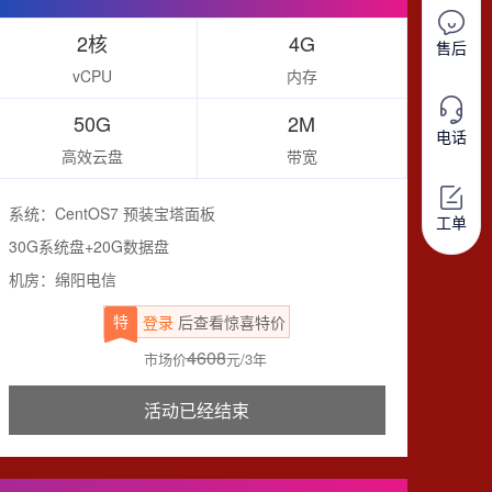
2核
4G
售后
vCPU
内存
50G
2M
电话
高效云盘
带宽
系统：CentOS7 预装宝塔面板
工单
30G系统盘+20G数据盘
机房：绵阳电信
特
登录
后查看惊喜特价
4608
市场价
元/3年
活动已经结束