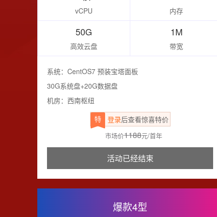
vCPU
内存
50G
1M
高效云盘
带宽
系统：CentOS7 预装宝塔面板
30G系统盘+20G数据盘
机房：西南枢纽
特
登录
后查看惊喜特价
1188
市场价
元/首年
活动已经结束
爆款4型