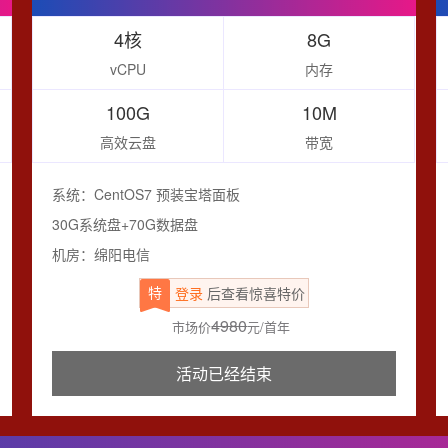
4核
8G
vCPU
内存
100G
10M
高效云盘
带宽
系统：CentOS7 预装宝塔面板
30G系统盘+70G数据盘
机房：绵阳电信
特
登录
后查看惊喜特价
4980
市场价
元/首年
活动已经结束