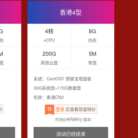
香港4型
G
4核
8G
存
vCPU
内存
M
200G
5M
宽
高效云盘
带宽
系统：CentOS7 预装宝塔面板
30G系统盘+170G数据盘
机房：香港CN2
特
价
登录
后查看惊喜特价
6720
市场价
元/首年
活动已经结束