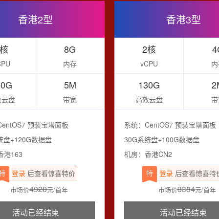
香港2型
香港3型
4核
8G
2核
4
CPU
内存
vCPU
内
50G
5M
130G
2
效云盘
带宽
高效云盘
带
entOS7 预装宝塔面板
系统：CentOS7 预装宝塔面板
统盘+120G数据盘
30G系统盘+100G数据盘
港163
机房：香港CN2
特
特
登录
后查看惊喜特价
登录
后查看惊喜特
4920
3384
市场价
元/首年
市场价
元/首年
活动已经结束
活动已经结束