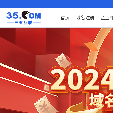
首页
域名注册
企业
域名注册
产品
产品
产品
产品
产品
安全证书
出海独立站
产品
证书品牌
网站推广
域名服务
解决方案
服务
解决方案
解决方案
解决方案
解决方案
域名注册
企业邮箱
刺猬响站
经济型
基础版
云OA
SSL证书申请
谷易搜
海外加速
ssITrus
百度搜索
DNS管理器
企业云办公解
SSL证书
企业上网解决
企业上网解决
企业上网解决
企
域名价格总览
EDM邮件营销
微信小程序
全能型
标准版
OKR
国密证书申请
DigiCert
Google优化&推广
备案中心
企业沟通解决
海外加速
云服务器常见
外贸数字营销
企业云办公解
企
近期促销
定制及品牌建站
独享型
高级版
人脉云名片
GeoTrust
域名转入
企业数字化解
Google优化&
IPV6转换服务
企业数字化解
虚
Whois查询
谷易搜
外贸型
TrustAsia
SSL证书
企业邮箱常见
AI
老型号
代理型
数据库产品