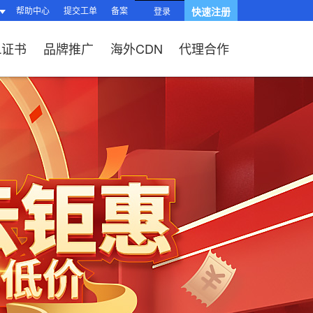
帮助中心
提交工单
备案
快速注册
登录
L证书
品牌推广
海外CDN
代理合作
南
站？
HTTPS有什么
品功能与优势
操作流程）？
题
站流程
L证书？
续费？
局与组件渲染
台操作指南
、OV、EV证
?
题
相关问题
关问题
过户域名？
相关问题
问题
SL证书品