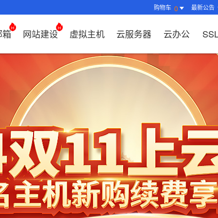
购物车
最新公告
0
邮箱
网站建设
虚拟主机
云服务器
云办公
SS
证书管理
社媒运营
解决方案
常见问题
解决方案
常见问题
常见问题
常见问题
解决方案
解决方案
常见问题
常见问题
常见问题
常见问题
常见问题
决方案
方案
方案
方案
业上网解决方案
证书选购
出海社媒运营
企业邮箱首次登录
如何购买云服务器
什么是CDN？为什么要用CDN？
什么是OA？
企业上网解决方案
企业上网解决方案
网络安全解决方案
外贸数字营销解决
购买虚拟主机常见问题咨询
域名注册新手指
如何管理刺猬响
HTTP和
谷易搜产
方案
区别？
邮局解析及客户端设置使用指南
如何选择合适的云服务器
如何接入域名？
OA有哪些功能？
如何选择合适的虚拟主机?
如何购买域名（
站点访问常见问
独立站建
方案
问题
解决方案
决方案
业数字化解决方案
我的证书
企业数字化解决方案
网络安全解决方案
什么是SS
企业邮箱部署SSL证书
云服务器购买常见问题
如何管理加速域名？
35OA有什么优势？
虚拟主机购买流程
域名到期了如何
如何设置页面布
谷易搜后
决方案
推广
决方案
拟主机常见问题
证书托管
域名常见问题
网站建设常见问题
什么是DV
企业邮箱续费流程
服务器网站搭建步骤
如何查询流量使用情况？
如何创建OKR？
选择多大的空间和流量合适
域名注册常见问
网站SEO、收录
关键词相
问题
扫描/修复
书？
CDN流量包如何续费？
怎么创建云名片？
如何转入/转出/
网站安全及侵权
费用相关
如何选择S
牌？