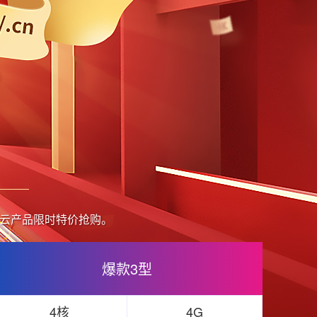
下爆款云产品限时特价抢购。
爆款3型
4核
4G