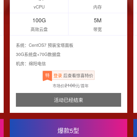
vCPU
内存
100G
5M
高效云盘
带宽
系统：CentOS7 预装宝塔面板
30G系统盘+70G数据盘
机房：绵阳电信
特
登录
后查看惊喜特价
2100
市场价
元/首年
活动已经结束
爆款5型