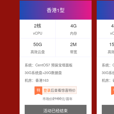
香港1型
2核
4G
vCPU
内存
v
50G
2M
1
高效云盘
带宽
高
系统：CentOS7 预装宝塔面板
系统：C
30G系统盘+20G数据盘
30G系
机房：香港163
机房：香
特
登录
后查看惊喜特价
2160
市场价
元/首年
活动已经结束