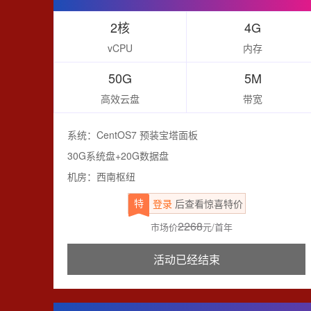
2核
4G
vCPU
内存
50G
5M
高效云盘
带宽
系统：CentOS7 预装宝塔面板
30G系统盘+20G数据盘
机房：西南枢纽
特
登录
后查看惊喜特价
2268
市场价
元/首年
活动已经结束